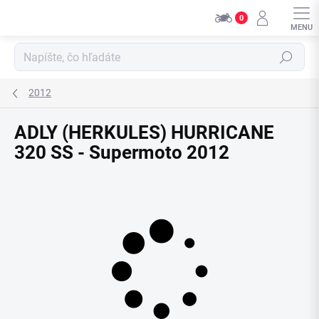
Přejít
0
na
obsah
Hledat
2012
ADLY (HERKULES) HURRICANE
320 SS - Supermoto 2012