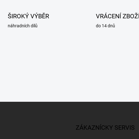
ŠIROKÝ VÝBĚR
VRÁCENÍ ZBOŽ
náhradních dílů
do 14 dnů
ZÁKAZNÍCKY SERVIS