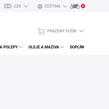
CZK
ČEŠTINA
0
PRÁZDNÝ KOŠÍK
NÁKUPNÍ
KOŠÍK
A POLEPY
OLEJE A MAZIVA
DOPLŇKY A PŘÍSLUŠ