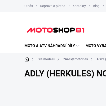
Přejít
O nás
Doprava a platba
Kontakty
Blog
na
obsah
MOTO A ATV NÁHRADNÍ DÍLY
MOTO VYBA
Domů
Dle modelu
Značky motoriek
ADLY 
ADLY (HERKULES) N