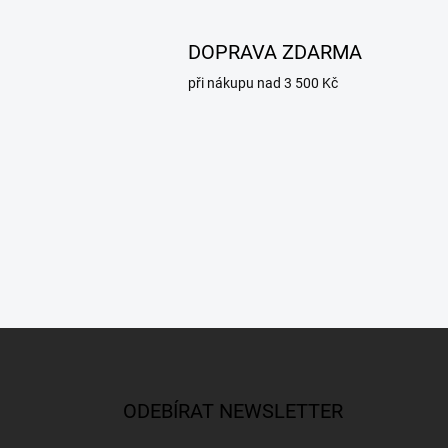
DOPRAVA ZDARMA
při nákupu nad 3 500 Kč
Z
á
p
a
ODEBÍRAT NEWSLETTER
t