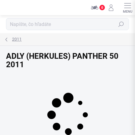
Přejít
0
na
obsah
Hledat
2011
ADLY (HERKULES) PANTHER 50
2011