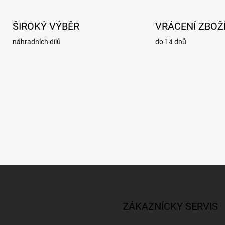
ŠIROKÝ VÝBĚR
VRÁCENÍ ZBOŽ
náhradních dílů
do 14 dnů
ZÁKAZNÍCKY SERVIS