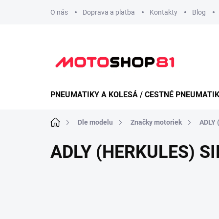
Přejít
O nás
Doprava a platba
Kontakty
Blog
na
obsah
PNEUMATIKY A KOLESÁ / CESTNÉ PNEUMATI
Domů
Dle modelu
Značky motoriek
ADLY 
ADLY (HERKULES) SI