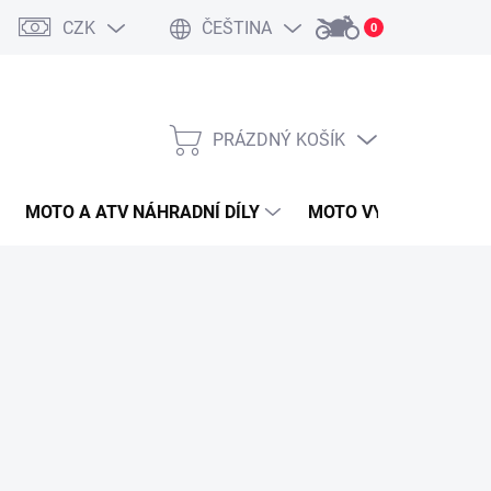
CZK
ČEŠTINA
0
PRÁZDNÝ KOŠÍK
NÁKUPNÍ
KOŠÍK
MOTO A ATV NÁHRADNÍ DÍLY
MOTO VYBAVENÍ