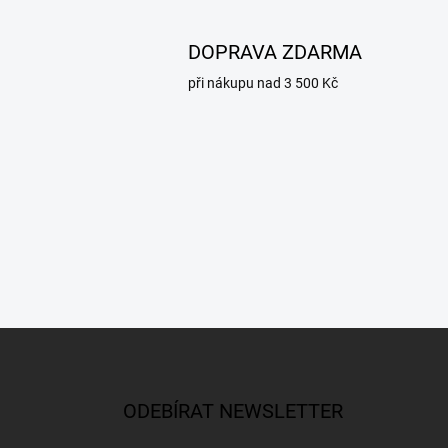
DOPRAVA ZDARMA
při nákupu nad 3 500 Kč
Z
á
p
a
ODEBÍRAT NEWSLETTER
t