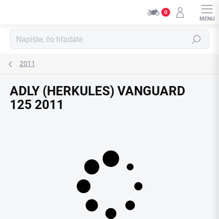
Přejít
0
na
obsah
Hledat
2011
ADLY (HERKULES) VANGUARD
125 2011