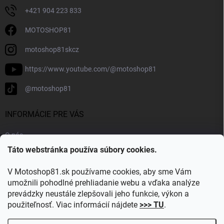
+421 904 223 833
MOTOSHOP81
motoshop81skcz
https://www.youtube.com/@motoshop81
@motoshop81
INFORMÁCIE PRE VÁS
O nás
Táto webstránka používa súbory cookies.
Doprava a platba
Kontakty
V Motoshop81.sk používame cookies, aby sme Vám
Blog
umožnili pohodlné prehliadanie webu a vďaka analýze
prevádzky neustále zlepšovali jeho funkcie, výkon a
Obľúbené kategórie
použiteľnosť. Viac informácií nájdete
>>> TU
.