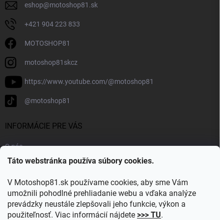
eshop
@
motoshop81.sk
+421 904 223 833
MOTOSHOP81
motoshop81skcz
https://www.youtube.com/@motoshop81
@motoshop81
INFORMÁCIE PRE VÁS
O nás
Táto webstránka používa súbory cookies.
Doprava a platba
Kontakty
V Motoshop81.sk používame cookies, aby sme Vám
Blog
umožnili pohodlné prehliadanie webu a vďaka analýze
prevádzky neustále zlepšovali jeho funkcie, výkon a
Obľúbené kategórie
použiteľnosť. Viac informácií nájdete
>>> TU
.