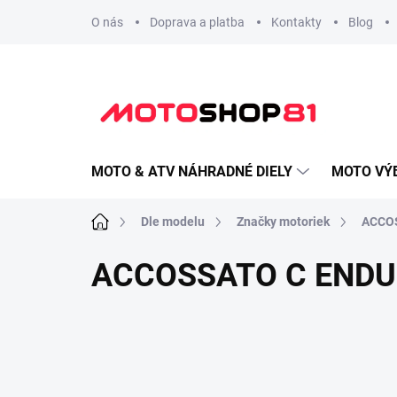
Prejsť
O nás
Doprava a platba
Kontakty
Blog
na
obsah
MOTO & ATV NÁHRADNÉ DIELY
MOTO VÝ
Domov
Dle modelu
Značky motoriek
ACCO
ACCOSSATO C ENDU