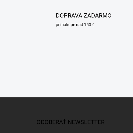
DOPRAVA ZADARMO
pri nákupe nad 150 €
Z
á
p
ä
ODOBERAŤ NEWSLETTER
t