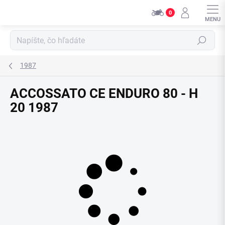
Prejsť
0
na
obsah
Hľadať
1987
ACCOSSATO CE ENDURO 80 - H
20 1987