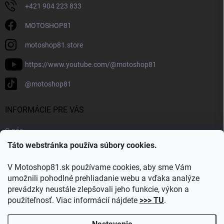
+421 904 223 833
MOTOSHOP81
motoshop81.store
https://www.youtube.com/@motoshop81
@motoshop81
INFORMÁCIE PRE VÁS
O nás
Táto webstránka používa súbory cookies.
Doprava a platba
Kontakty
V Motoshop81.sk používame cookies, aby sme Vám
Blog
umožnili pohodlné prehliadanie webu a vďaka analýze
prevádzky neustále zlepšovali jeho funkcie, výkon a
Obľúbené kategórie
použiteľnosť. Viac informácií nájdete
>>> TU
.