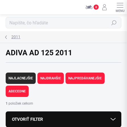
Prejsť
0
na
obsah
Hľadať
2011
ADIVA AD 125 2011
R
a
NAJLACNEJŠIE
NAJDRAHŠIE
NAJPREDÁVANEJŠIE
d
e
ABECEDNE
n
i
1
položiek celkom
e
p
OTVORIŤ FILTER
r