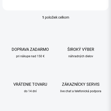
1
položiek celkom
O
v
l
á
d
a
c
DOPRAVA ZADARMO
ŠIROKÝ VÝBER
i
pri nákupe nad 150 €
e
náhradných dielov
p
r
v
k
y
VRÁTENIE TOVARU
ZÁKAZNÍCKY SERVIS
v
ý
do 14 dní
live chat a telefonická podpora
p
i
s
u