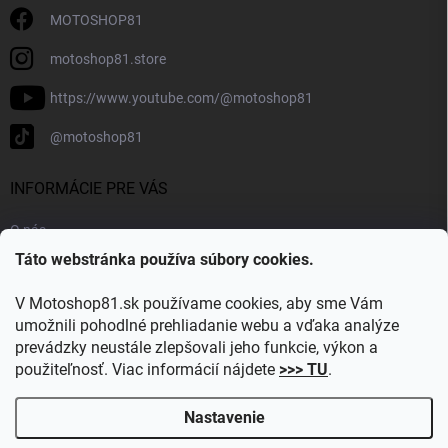
MOTOSHOP81
motoshop81.store
https://www.youtube.com/@motoshop81
@motoshop81
INFORMÁCIE PRE VÁS
O nás
Táto webstránka používa súbory cookies.
Doprava a platba
Kontakty
V Motoshop81.sk používame cookies, aby sme Vám
Blog
umožnili pohodlné prehliadanie webu a vďaka analýze
prevádzky neustále zlepšovali jeho funkcie, výkon a
Obľúbené kategórie
použiteľnosť. Viac informácií nájdete
>>> TU
.
Nastavenie