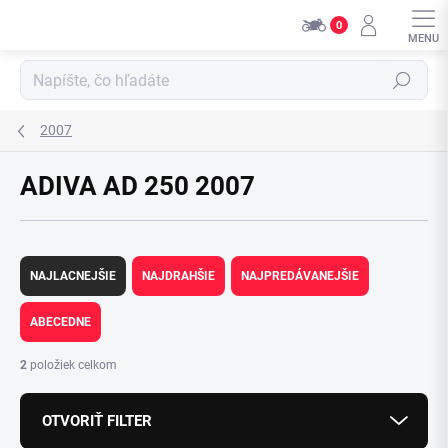
Prejsť
0
na
obsah
Hľadať
2007
ADIVA AD 250 2007
R
a
NAJLACNEJŠIE
NAJDRAHŠIE
NAJPREDÁVANEJŠIE
d
e
ABECEDNE
n
i
2
položiek celkom
e
p
OTVORIŤ FILTER
r