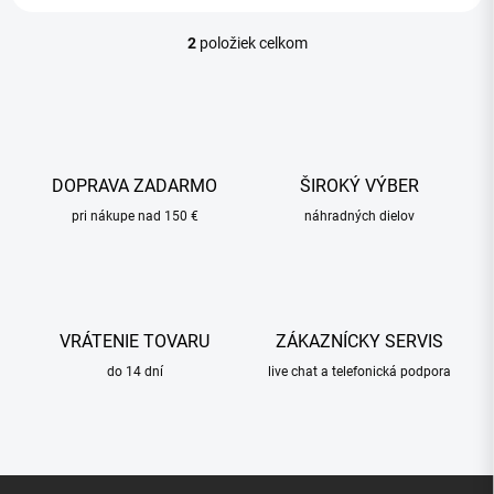
2
položiek celkom
O
v
l
á
d
a
c
DOPRAVA ZADARMO
ŠIROKÝ VÝBER
i
pri nákupe nad 150 €
e
náhradných dielov
p
r
v
k
y
VRÁTENIE TOVARU
ZÁKAZNÍCKY SERVIS
v
ý
do 14 dní
live chat a telefonická podpora
p
i
s
u
Z