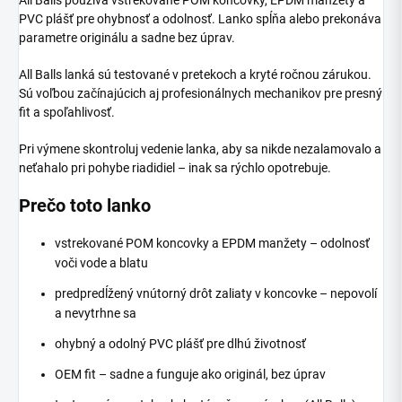
PVC plášť pre ohybnosť a odolnosť. Lanko spĺňa alebo prekonáva
parametre originálu a sadne bez úprav.
All Balls lanká sú testované v pretekoch a kryté ročnou zárukou.
Sú voľbou začínajúcich aj profesionálnych mechanikov pre presný
fit a spoľahlivosť.
Pri výmene skontroluj vedenie lanka, aby sa nikde nezalamovalo a
neťahalo pri pohybe riadidiel – inak sa rýchlo opotrebuje.
Prečo toto lanko
vstrekované POM koncovky a EPDM manžety – odolnosť
voči vode a blatu
predpredĺžený vnútorný drôt zaliaty v koncovke – nepovolí
a nevytrhne sa
ohybný a odolný PVC plášť pre dlhú životnosť
OEM fit – sadne a funguje ako originál, bez úprav