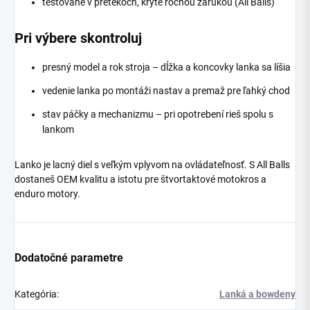
testované v pretekoch, kryté ročnou zárukou (All Balls)
Pri výbere skontroluj
presný model a rok stroja – dĺžka a koncovky lanka sa líšia
vedenie lanka po montáži nastav a premaž pre ľahký chod
stav páčky a mechanizmu – pri opotrebení rieš spolu s
lankom
Lanko je lacný diel s veľkým vplyvom na ovládateľnosť. S All Balls
dostaneš OEM kvalitu a istotu pre štvortaktové motokros a
enduro motory.
Dodatočné parametre
Kategória
:
Lanká a bowdeny