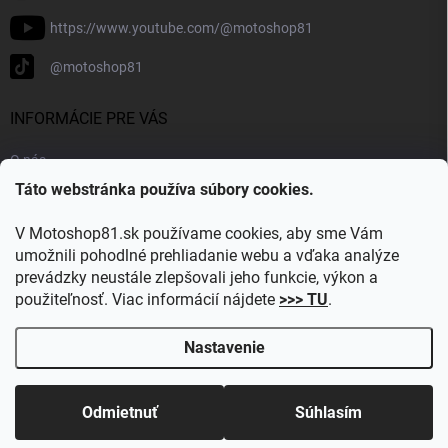
https://www.youtube.com/@motoshop81
@motoshop81
INFORMÁCIE PRE VÁS
O nás
Táto webstránka používa súbory cookies.
Doprava a platba
Kontakty
V Motoshop81.sk používame cookies, aby sme Vám
Blog
umožnili pohodlné prehliadanie webu a vďaka analýze
prevádzky neustále zlepšovali jeho funkcie, výkon a
Obľúbené kategórie
použiteľnosť. Viac informácií nájdete
>>> TU
.
Nastavenie
Copyright 2026
Motoshop81.sk
. Všetky práva vyhradené.
Upraviť
nastavenie cookies
Odmietnuť
Súhlasím
Vytvoril Shoptet