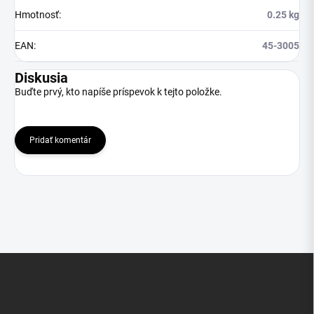
Hmotnosť
:
0.25 kg
EAN
:
45-3005
Diskusia
Buďte prvý, kto napíše príspevok k tejto položke.
Pridať komentár
Z
á
p
ä