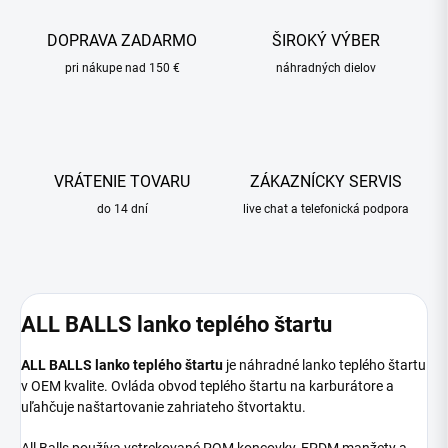
DOPRAVA ZADARMO
ŠIROKÝ VÝBER
pri nákupe nad 150 €
náhradných dielov
VRÁTENIE TOVARU
ZÁKAZNÍCKY SERVIS
do 14 dní
live chat a telefonická podpora
ALL BALLS lanko teplého štartu
ALL BALLS lanko teplého štartu
je náhradné lanko teplého štartu
v OEM kvalite. Ovláda obvod teplého štartu na karburátore a
uľahčuje naštartovanie zahriateho štvortaktu.
All Balls používa vstrekované POM koncovky, EPDM manžety a