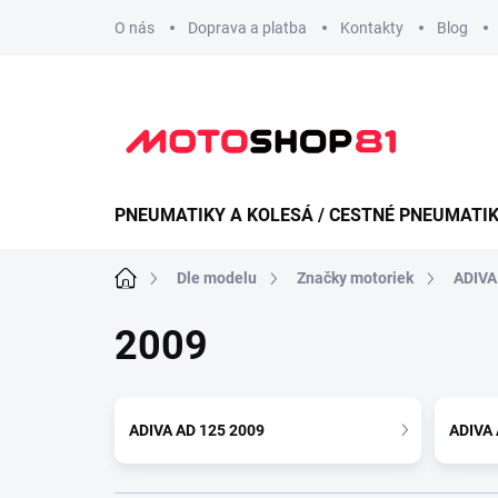
Přejít
O nás
Doprava a platba
Kontakty
Blog
na
obsah
PNEUMATIKY A KOLESÁ / CESTNÉ PNEUMATI
Domů
Dle modelu
Značky motoriek
ADIVA
2009
ADIVA AD 125 2009
ADIVA 