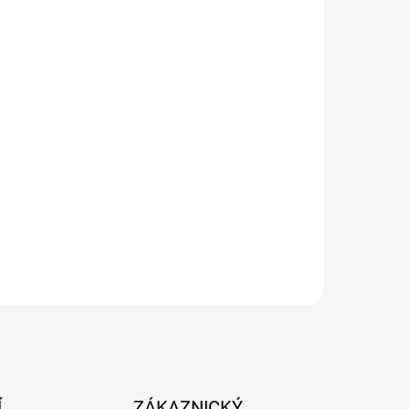
OBJEDNANÉ
HIFLOFILTRO Vzduchový Filtr Sym
50/125/150/200 Peugeot Tweet
50/125 '10-'14
218,11 Kč
Do košíku
Í
ZÁKAZNICKÝ