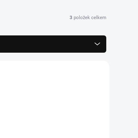
3
položek celkem
HFA5101