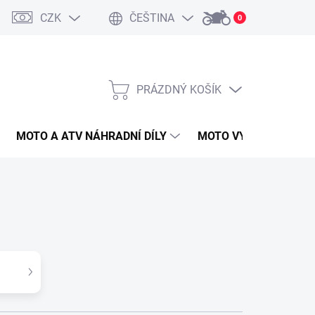
CZK
ČEŠTINA
0
PRÁZDNÝ KOŠÍK
NÁKUPNÍ
KOŠÍK
MOTO A ATV NÁHRADNÍ DÍLY
MOTO VYBAVENÍ