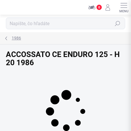
Přejít
0
na
obsah
Hledat
1986
ACCOSSATO CE ENDURO 125 - H
20 1986