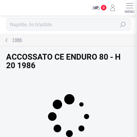
Přejít
0
na
obsah
Hledat
1986
ACCOSSATO CE ENDURO 80 - H
20 1986