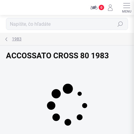
Přejít
0
na
obsah
Hledat
1983
ACCOSSATO CROSS 80 1983