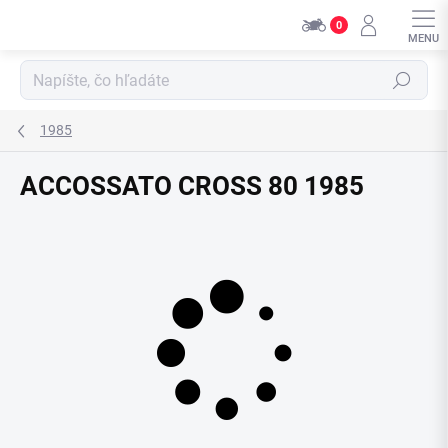
Přejít
0
na
obsah
Hledat
1985
ACCOSSATO CROSS 80 1985