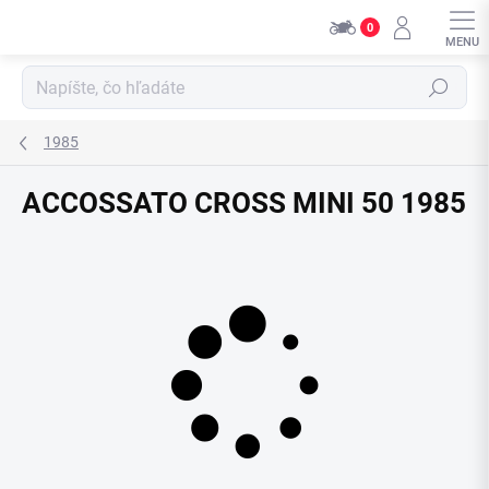
Přejít
0
na
obsah
Hledat
1985
ACCOSSATO CROSS MINI 50 1985