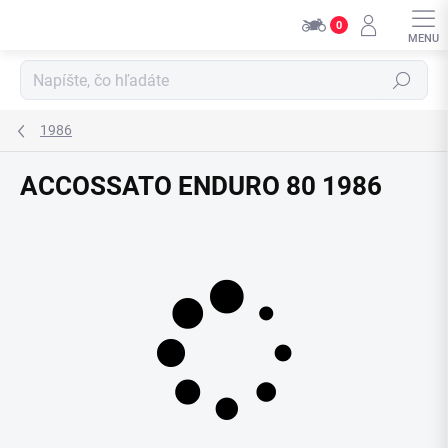
Přejít
0
na
obsah
Hledat
1986
ACCOSSATO ENDURO 80 1986