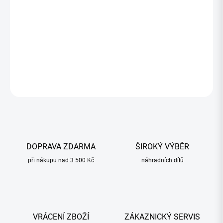
1 834,17 Kč bez DPH
Měrná
SKLADOM
(5 KS)
cena:
−
+
Přidat do košíku
ZEPTAT SE
HLÍDAT
DOPRAVA ZDARMA
ŠIROKÝ VÝBĚR
při nákupu nad 3 500 Kč
náhradních dílů
VRÁCENÍ ZBOŽÍ
ZÁKAZNICKÝ SERVIS