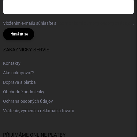
Vložením e-mailu súhlasíte s
podmienkami ochrany osobných údajov
.
Přihlásit se
ZÁKAZNÍCKY SERVIS
Kontakty
Ako nakupovať?
Doprava a platba
Obchodné podmienky
Ochrana osobných údajov
Vrátenie, výmena a reklamácia tovaru
PŘIJÍMÁME ONLINE PLATBY