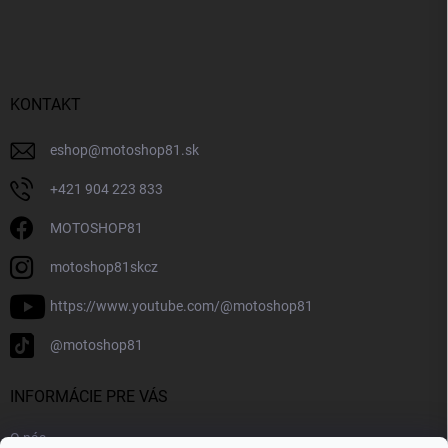
KONTAKT
eshop
@
motoshop81.sk
+421 904 223 833
MOTOSHOP81
motoshop81skcz
https://www.youtube.com/@motoshop81
@motoshop81
INFORMÁCIE PRE VÁS
O nás