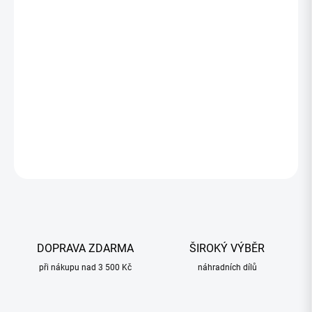
2 474,38 Kč
2 011,69 Kč bez DPH
Měrná
SKLADOM
(4 KS)
cena:
−
+
Přidat do košíku
ZEPTAT SE
HLÍDAT
DOPRAVA ZDARMA
ŠIROKÝ VÝBĚR
při nákupu nad 3 500 Kč
náhradních dílů