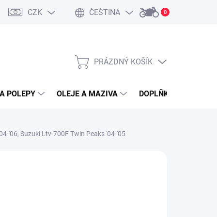
CZK
ČEŠTINA
0
PRÁZDNÝ KOŠÍK
NÁKUPNÍ
KOŠÍK
A POLEPY
OLEJE A MAZIVA
DOPLŇKY A PŘÍSLUŠ
04-'06, Suzuki Ltv-700F Twin Peaks '04-'05