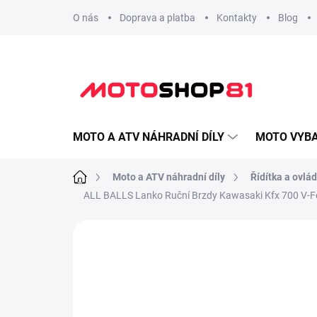
Přejít
O nás
Doprava a platba
Kontakty
Blog
na
obsah
MOTO A ATV NÁHRADNÍ DÍLY
MOTO VYBA
Domů
Moto a ATV náhradní díly
Řídítka a ovlád
ALL BALLS Lanko Ruční Brzdy Kawasaki Kfx 700 V-Force 
Neohodnoceno
Podrobnosti hodnoce
Overiť kompatibilitu