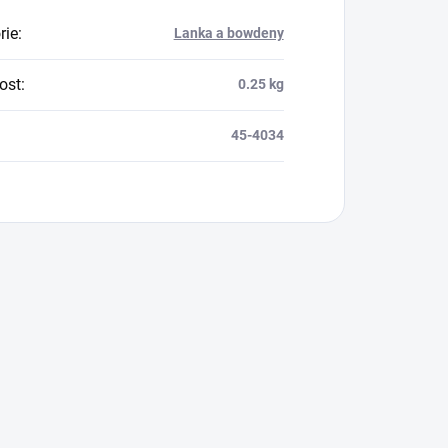
rie
:
Lanka a bowdeny
ost
:
0.25 kg
45-4034