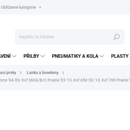
Obľúbené kategórie
Hledat
VENÍ
PŘILBY
PNEUMATIKY A KOLA
PLASTY 
ací prvky
Lanka a bowdeny
'04-'09, Kvf 360A/B/C Prairie '03-'13, Kvf 650 '02-'13, Kvf 700 Prairie '
ní
ZNAČKA:
ALL BALLS