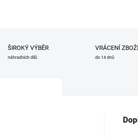
ŠIROKÝ VÝBĚR
VRÁCENÍ ZBOŽ
náhradních dílů
do 14 dnů
Dop