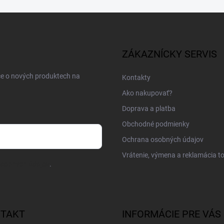
ZÁKAZNÍCKY SERVIS
ce o nových produktech na
Kontakty
Ako nakupovať?
Doprava a platba
Obchodné podmienky
Ochrana osobných údajov
Vrátenie, výmena a reklamácia t
osobných údajov
.
TAKT
INFORMÁCIE PRE VÁS