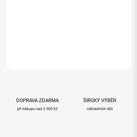
387,93 Kč
315,39 Kč bez DPH
Měrná
OBJEDNANÉ
cena:
−
+
Přidat do košíku
ZEPTAT SE
HLÍDAT
DOPRAVA ZDARMA
ŠIROKÝ VÝBĚR
při nákupu nad 3 500 Kč
náhradních dílů