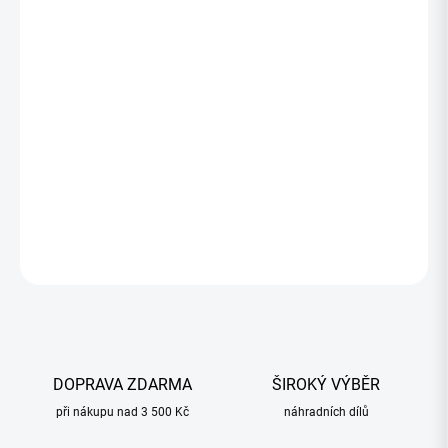
460,72 Kč
374,57 Kč bez DPH
Měrná
SKLADOM
(1 KS)
cena:
−
+
Přidat do košíku
ZEPTAT SE
HLÍDAT
DOPRAVA ZDARMA
ŠIROKÝ VÝBĚR
při nákupu nad 3 500 Kč
náhradních dílů