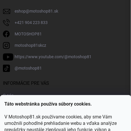
eshop
@
motoshop81.sk
+421 904 223 833
MOTOSHOP81
motoshop81skcz
https://www.youtube.com/@motoshop81
@motoshop81
INFORMÁCIE PRE VÁS
O nás
Táto webstránka používa súbory cookies.
Doprava a platba
Kontakty
V Motoshop81.sk používame cookies, aby sme Vám
Blog
umožnili pohodlné prehliadanie webu a vďaka analýze
prevádzky neustále zlepšovali jeho funkcie, výkon a