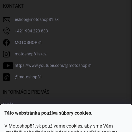
KONTAKT
eshop
@
motoshop81.sk
+421 904 223 833
MOTOSHOP81
motoshop81skcz
https://www.youtube.com/@motoshop81
@motoshop81
INFORMÁCIE PRE VÁS
O nás
Táto webstránka používa súbory cookies.
Doprava a platba
Kontakty
V Motoshop81.sk používame cookies, aby sme Vám
Blog