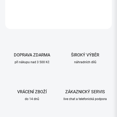
−
+
Přidat do košíku
ZEPTAT SE
HLÍDAT
DOPRAVA ZDARMA
ŠIROKÝ VÝBĚR
při nákupu nad 3 500 Kč
náhradních dílů
VRÁCENÍ ZBOŽÍ
ZÁKAZNICKÝ SERVIS
do 14 dnů
live chat a telefonická podpora