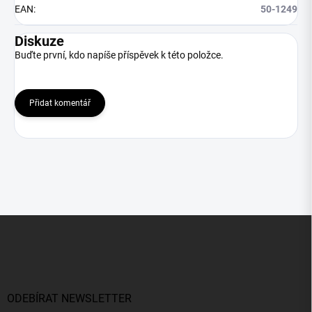
EAN
:
50-1249
Diskuze
Buďte první, kdo napíše příspěvek k této položce.
Přidat komentář
Z
á
p
a
t
í
ODEBÍRAT NEWSLETTER