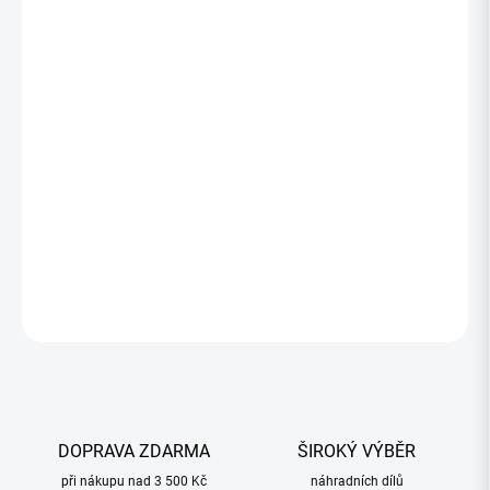
1 479,68 Kč
1 202,99 Kč bez DPH
Měrná
SKLADOM
(>5 KS)
cena:
−
+
Přidat do košíku
ZEPTAT SE
HLÍDAT
DOPRAVA ZDARMA
ŠIROKÝ VÝBĚR
při nákupu nad 3 500 Kč
náhradních dílů