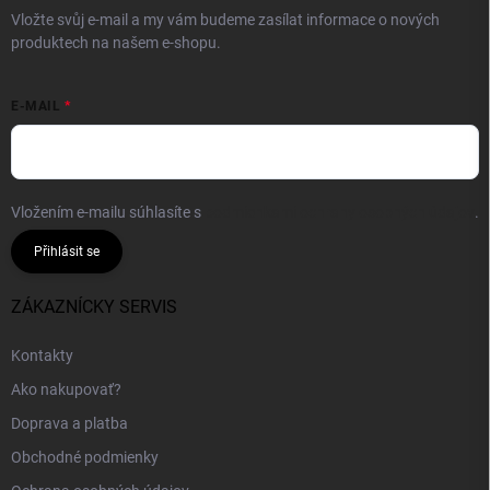
Vložte svůj e-mail a my vám budeme zasílat informace o nových
produktech na našem e-shopu.
E-MAIL
Vložením e-mailu súhlasíte s
podmienkami ochrany osobných údajov
.
Přihlásit se
ZÁKAZNÍCKY SERVIS
Kontakty
Ako nakupovať?
Doprava a platba
Obchodné podmienky