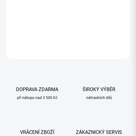
4 477,24 Kč bez DPH
Měrná
SKLADOM
(>5 KS)
cena:
−
+
Přidat do košíku
ZEPTAT SE
HLÍDAT
DOPRAVA ZDARMA
ŠIROKÝ VÝBĚR
při nákupu nad 3 500 Kč
náhradních dílů
VRÁCENÍ ZBOŽÍ
ZÁKAZNICKÝ SERVIS