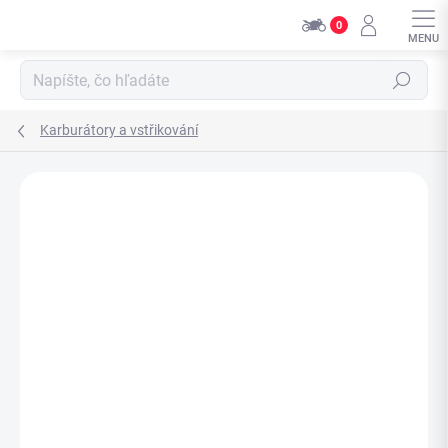
Přejít
0
na
obsah
Hledat
Karburátory a vstřikování