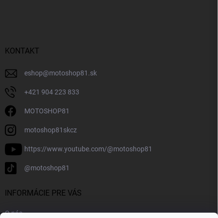
KONTAKT
eshop
@
motoshop81.sk
+421 904 223 833
MOTOSHOP81
motoshop81skcz
https://www.youtube.com/@motoshop81
@motoshop81
INFORMÁCIE PRE VÁS
O nás