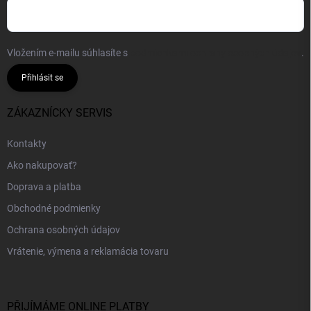
Vložením e-mailu súhlasíte s
podmienkami ochrany osobných údajov
.
Přihlásit se
ZÁKAZNÍCKY SERVIS
Kontakty
Ako nakupovať?
Doprava a platba
Obchodné podmienky
Ochrana osobných údajov
Vrátenie, výmena a reklamácia tovaru
PŘIJÍMÁME ONLINE PLATBY