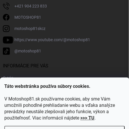
+421 904 223 833
MOTOSHOP81
motoshop81skcz
https://www.youtube.com/@motoshop81
@motoshop81
INFORMÁCIE PRE VÁS
O nás
Táto webstránka používa súbory cookies.
Doprava a platba
Kontakty
V Motoshop81.sk používame cookies, aby sme Vám
Blog
umožnili pohodlné prehliadanie webu a vďaka analýze
prevádzky neustále zlepšovali jeho funkcie, výkon a
Obľúbené kategórie
použiteľnosť. Viac informácií nájdete
>>> TU
.