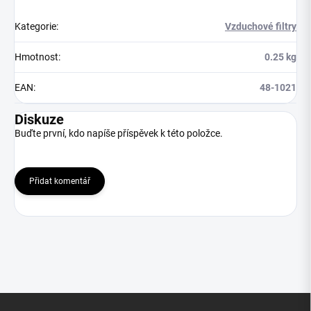
Kategorie
:
Vzduchové filtry
Hmotnost
:
0.25 kg
EAN
:
48-1021
Diskuze
Buďte první, kdo napíše příspěvek k této položce.
Přidat komentář
Z