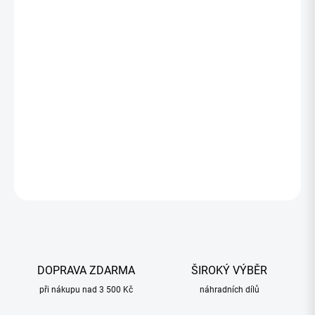
580,44 Kč
471,90 Kč bez DPH
Měrná
SKLADOM
(>5 KS)
cena:
−
+
Přidat do košíku
ZEPTAT SE
HLÍDAT
DOPRAVA ZDARMA
ŠIROKÝ VÝBĚR
při nákupu nad 3 500 Kč
náhradních dílů