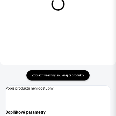
Vzduchových Filtrů – 5 L
Vzduchové Filtry – Sprej
1 693,41 Kč
0,4 L
290,10 Kč
Do košíku
Do košíku
Zobrazit všechny související produkty
Popis produktu není dostupný
Doplňkové parametry