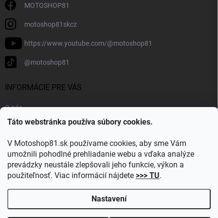
MOTOSHOP81
motoshop81skcz
https://www.youtube.com/@motoshop81
@motoshop81
INFORMÁCIE PRE VÁS
O nás
Táto webstránka používa súbory cookies.
Doprava a platba
Kontakty
V Motoshop81.sk používame cookies, aby sme Vám
Blog
umožnili pohodlné prehliadanie webu a vďaka analýze
prevádzky neustále zlepšovali jeho funkcie, výkon a
Obľúbené kategórie
použiteľnosť. Viac informácií nájdete
>>> TU
.
Nastavení