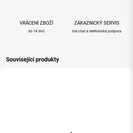
VRÁCENÍ ZBOŽÍ
ZÁKAZNICKÝ SERVIS
do 14 dnů
live chat a telefonická podpora
Související produkty
OBJEDNANÉ
SKLADOM
(3 KS)
MOTUL A1 Čistič
MOTUL A2 Olej Na