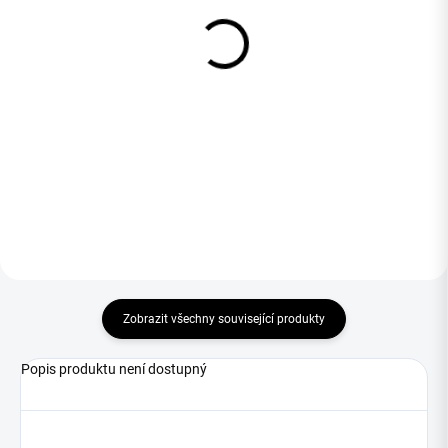
MOTUL A1 Čistič
MOTUL A2 Olej Na
Vzduchových Filtrů – 5 L
Vzduchové Filtry – Sprej
0,4 L
1 698,03 Kč
290,89 Kč
Do košíku
Do košíku
Zobrazit všechny související produkty
Popis produktu není dostupný