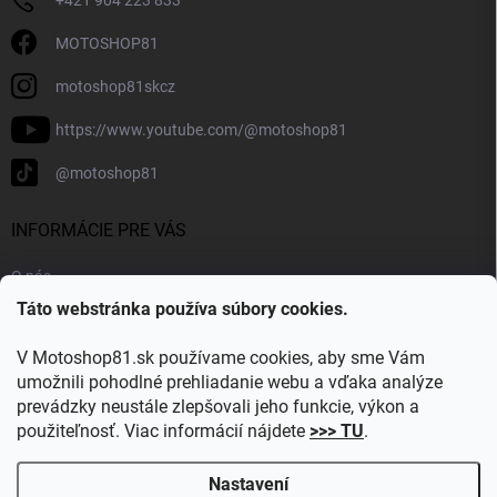
MOTOSHOP81
motoshop81skcz
https://www.youtube.com/@motoshop81
@motoshop81
INFORMÁCIE PRE VÁS
O nás
Táto webstránka používa súbory cookies.
Doprava a platba
Kontakty
V Motoshop81.sk používame cookies, aby sme Vám
Blog
umožnili pohodlné prehliadanie webu a vďaka analýze
prevádzky neustále zlepšovali jeho funkcie, výkon a
Obľúbené kategórie
použiteľnosť. Viac informácií nájdete
>>> TU
.
Nastavení