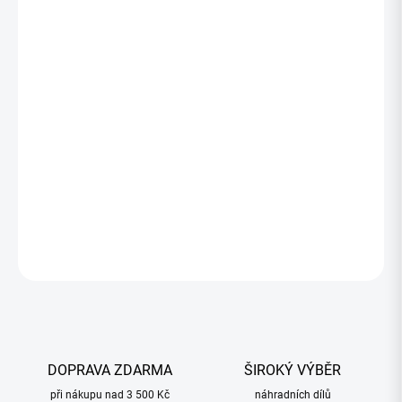
509,24 Kč
414,02 Kč bez DPH
Měrná
SKLADOM
(>5 KS)
cena:
−
+
Přidat do košíku
ZEPTAT SE
HLÍDAT
DOPRAVA ZDARMA
ŠIROKÝ VÝBĚR
při nákupu nad 3 500 Kč
náhradních dílů