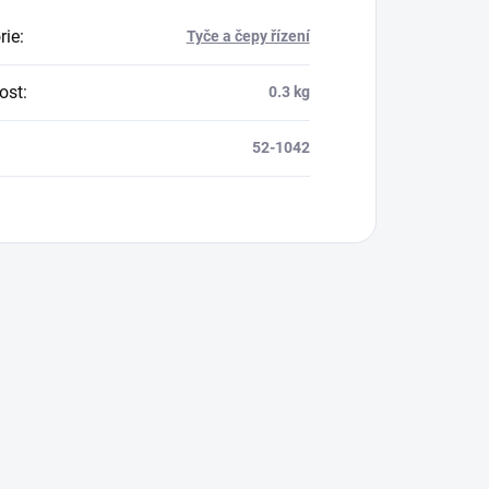
rie
:
Tyče a čepy řízení
ost
:
0.3 kg
52-1042