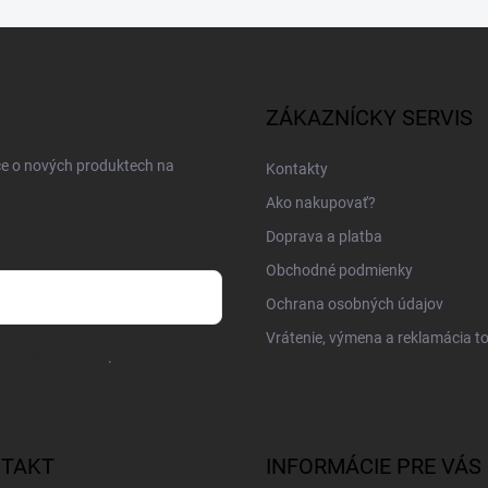
ZÁKAZNÍCKY SERVIS
ce o nových produktech na
Kontakty
Ako nakupovať?
Doprava a platba
Obchodné podmienky
Ochrana osobných údajov
Vrátenie, výmena a reklamácia t
osobných údajov
.
TAKT
INFORMÁCIE PRE VÁS