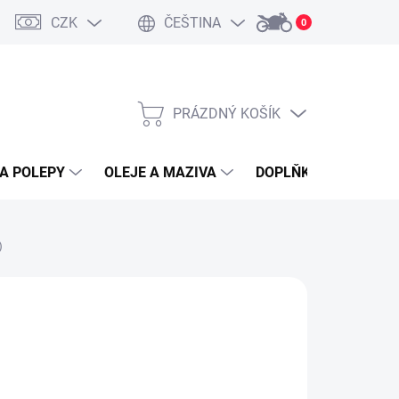
CZK
ČEŠTINA
0
PRÁZDNÝ KOŠÍK
NÁKUPNÍ
KOŠÍK
A POLEPY
OLEJE A MAZIVA
DOPLŇKY A PŘÍSLUŠ
)