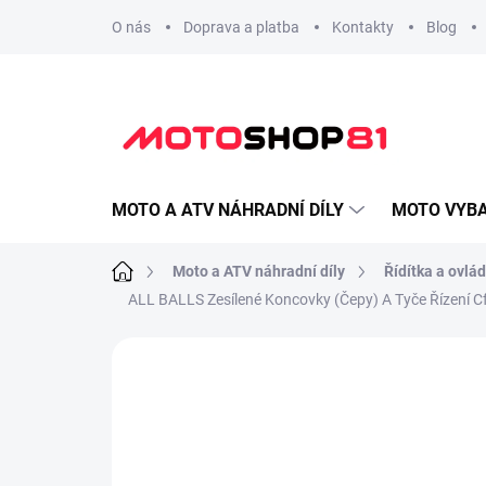
Přejít
O nás
Doprava a platba
Kontakty
Blog
na
obsah
MOTO A ATV NÁHRADNÍ DÍLY
MOTO VYBA
Domů
Moto a ATV náhradní díly
Řídítka a ovlád
ALL BALLS Zesílené Koncovky (Čepy) A Tyče Řízení C
Neohodnoceno
Podrobnosti hodnoce
Overiť kompatibilitu