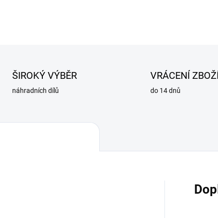
ŠIROKÝ VÝBĚR
VRÁCENÍ ZBOŽ
náhradních dílů
do 14 dnů
Dop