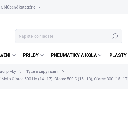
Obľúbené kategórie
Hledat
VENÍ
PŘILBY
PNEUMATIKY A KOLA
PLASTY 
ací prvky
Tyče a čepy řízení
f Moto Cforce 500 Ho (14–17), Cforce 500 S (15–18), Cforce 800 (15–17
ní
ZNAČKA:
ALL BALLS