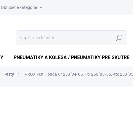
Obľúbené kategórie
Hledat
KY
PNEUMATIKY A KOLESÁ / PNEUMATIKY PRE SKÚTRE
Písty
PROX Píst Honda Cr 250 '84-'85, Trx 250 '85-'86, Atc 250 '
ní
ZNAČKA:
PROX
3 372,04 Kč
2 741,50 Kč bez DPH
Měrná
SKLADOM
(1 KS)