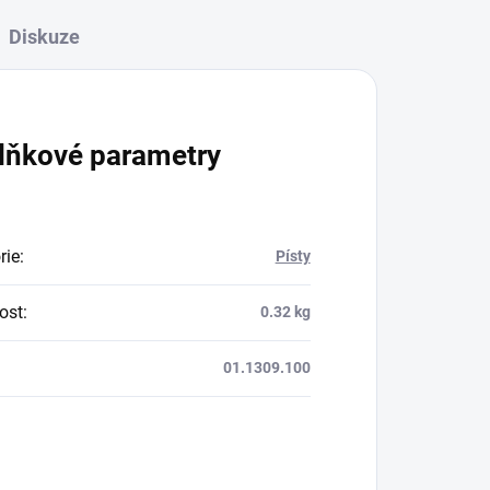
Diskuze
lňkové parametry
rie
:
Písty
ost
:
0.32 kg
01.1309.100