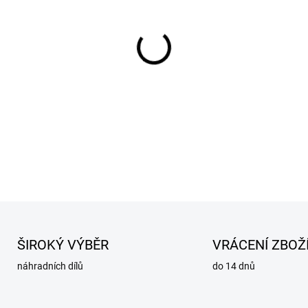
cena:
−
+
DETAILNÍ INFORMACE
ZEPTAT SE
HLÍDAT
ŠIROKÝ VÝBĚR
VRÁCENÍ ZBOŽ
náhradních dílů
do 14 dnů