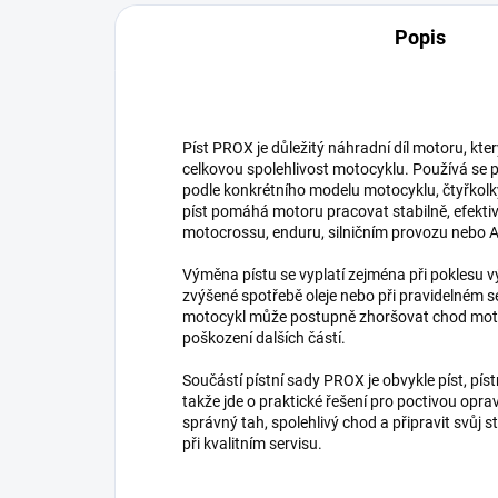
Popis
Píst PROX je důležitý náhradní díl motoru, kte
celkovou spolehlivost motocyklu. Používá se p
podle konkrétního modelu motocyklu, čtyřkolk
píst pomáhá motoru pracovat stabilně, efektivně
motocrossu, enduru, silničním provozu nebo
Výměna pístu se vyplatí zejména při poklesu v
zvýšené spotřebě oleje nebo při pravidelném s
motocykl může postupně zhoršovat chod motor
poškození dalších částí.
Součástí pístní sady PROX je obvykle píst, pístn
takže jde o praktické řešení pro poctivou opr
správný tah, spolehlivý chod a připravit svůj s
při kvalitním servisu.