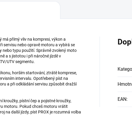
rý má přímý vliv na kompresi, výkon a
Dop
ři servisu nebo opravě motoru a vybírá se
y nebo typu použití. Správně zvolený moto
 a s jistotou i při náročné jízdě v
 ATV/UTV segmentu.
Katego
ýkonu, horším startování, ztrátě komprese,
ervisním intervalu. Opotřebený píst na
Hmotn
u a při odkládání servisu způsobit dražší
EAN
:
í kroužky, pístní čep a pojistné kroužky,
avu motoru. Pokud chceš motoru vrátit
troj na další jízdy, píst PROX je rozumná volba