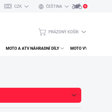
CZK
ČEŠTINA
0
PRÁZDNÝ KOŠÍK
NÁKUPNÍ
KOŠÍK
MOTO A ATV NÁHRADNÍ DÍLY
MOTO VYBAVENÍ