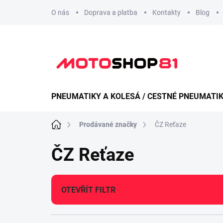
Přejít
O nás
Doprava a platba
Kontakty
Blog
na
obsah
PNEUMATIKY A KOLESÁ / CESTNÉ PNEUMATI
Domů
Prodávané značky
ČZ Reťaze
ČZ Reťaze
OTEVŘÍT FILTR