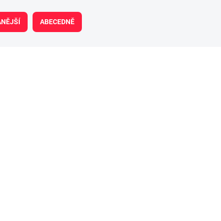
NĚJŠÍ
ABECEDNĚ
CZ420CLV
SKLADOM
(>5 KS)
CZ Spojka Řetězu 420 Proffesional