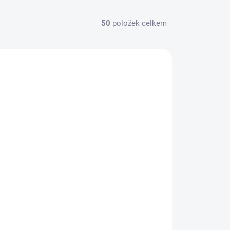
50
položek celkem
CZ428BASICCLV
SKLADOM
(>5 KS)
CZ Spojka Řetězu 428 Basic Clip V