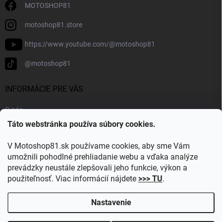
MOTOSHOP81
motoshop81.store
https://www.youtube.com/@motoshop81
@motoshop81
INFORMÁCIE PRE VÁS
O nás
Táto webstránka používa súbory cookies.
Doprava a platba
Kontakty
V Motoshop81.sk používame cookies, aby sme Vám
Blog
umožnili pohodlné prehliadanie webu a vďaka analýze
prevádzky neustále zlepšovali jeho funkcie, výkon a
Obľúbené kategórie
použiteľnosť. Viac informácií nájdete
>>> TU
.
Nastavenie